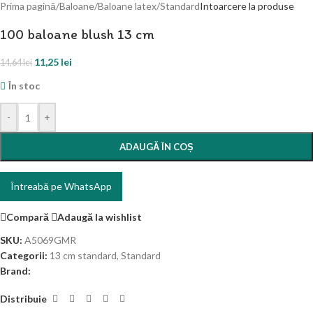
Prima pagină
/
Baloane
/
Baloane latex
/
Standard
Intoarcere la produse
100 baloane blush 13 cm
11,25
lei
14,64
lei
În stoc
-
+
ADAUGĂ ÎN COȘ
Întreabă pe WhatsApp
Compară
Adaugă la wishlist
SKU:
A5069GMR
Categorii:
13 cm standard
,
Standard
Brand:
Distribuie