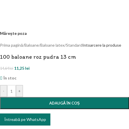
Mărește poza
Prima pagină
/
Baloane
/
Baloane latex
/
Standard
Intoarcere la produse
100 baloane roz pudra 13 cm
11,25
lei
14,64
lei
În stoc
-
+
ADAUGĂ ÎN COȘ
Întreabă pe WhatsApp