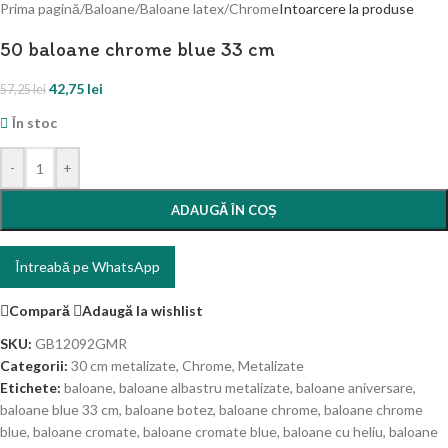
Prima pagină
/
Baloane
/
Baloane latex
/
Chrome
Intoarcere la produse
50 baloane chrome blue 33 cm
42,75
lei
57,25
lei
În stoc
-
+
ADAUGĂ ÎN COȘ
Întreabă pe WhatsApp
Compară
Adaugă la wishlist
SKU:
GB12092GMR
Categorii:
30 cm metalizate
,
Chrome
,
Metalizate
Etichete:
baloane
,
baloane albastru metalizate
,
baloane aniversare
,
baloane blue 33 cm
,
baloane botez
,
baloane chrome
,
baloane chrome
blue
,
baloane cromate
,
baloane cromate blue
,
baloane cu heliu
,
baloane