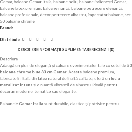
Gemar
,
baloane Gemar Italia
,
baloane heliu
,
baloane italienești Gemar
,
baloane latex premium
,
baloane nuntă
,
baloane petrecere elegantă
,
baloane profesionale
,
decor petrecere albastru
,
importator baloane
,
set
50 baloane chrome
Brand:
Distribuie
DESCRIERE
INFORMAȚII SUPLIMENTARE
RECENZII (0)
Descriere
Adaugă un plus de eleganță și culoare evenimentelor tale cu setul de
50
baloane chrome blue 33 cm Gemar
. Aceste baloane premium,
fabricate în Italia din latex natural de înaltă calitate, oferă un
luciu
metalizat intens
și o nuanță vibrantă de albastru, ideală pentru
decoruri moderne, tematice sau elegante.
Baloanele
Gemar Italia
sunt durabile, elastice și potrivite pentru
umflare cu aer sau heliu. Finisajul cromat transformă orice aranjament
într-un decor spectaculos, fiind ideale pentru
nunți, botezuri,
aniversări, petreceri corporate sau evenimente tematice
.
Cu un set de
50 baloane chrome blue
, poți crea aranjamente vizuale