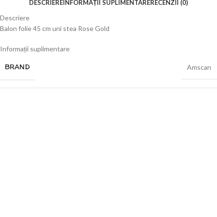
DESCRIERE
INFORMAȚII SUPLIMENTARE
RECENZII (0)
Descriere
Balon folie 45 cm uni stea Rose Gold
Informații suplimentare
BRAND
Amscan
CULOARE
Roz Gold
Recenzii (0)
Recenzii
Nu există recenzii până acum.
Numai clienții autentificați, care au cumpărat acest produs, pot să scrie o
recenzie.
Produse similare