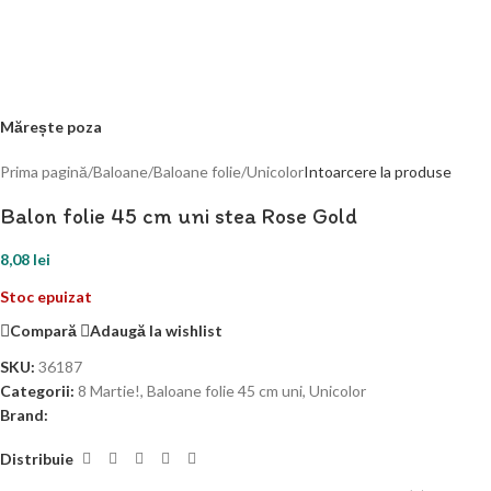
Mărește poza
Prima pagină
/
Baloane
/
Baloane folie
/
Unicolor
Intoarcere la produse
Balon folie 45 cm uni stea Rose Gold
8,08
lei
Stoc epuizat
Compară
Adaugă la wishlist
SKU:
36187
Categorii:
8 Martie!
,
Baloane folie 45 cm uni
,
Unicolor
Brand:
Distribuie