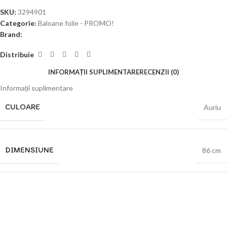
SKU:
3294901
Categorie:
Baloane folie - PROMO!
Brand:
Distribuie
INFORMAȚII SUPLIMENTARE
RECENZII (0)
Informații suplimentare
CULOARE
Auriu
DIMENSIUNE
86 cm
BRAND
Amscan