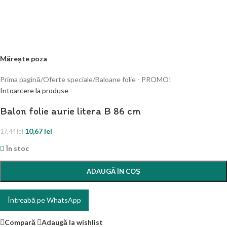
Mărește poza
Prima pagină
/
Oferte speciale
/
Baloane folie - PROMO!
Intoarcere la produse
Balon folie aurie litera B 86 cm
10,67
lei
17,44
lei
În stoc
ADAUGĂ ÎN COȘ
Întreabă pe WhatsApp
Compară
Adaugă la wishlist