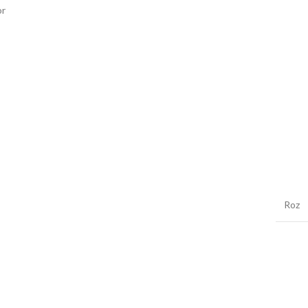
or
Roz