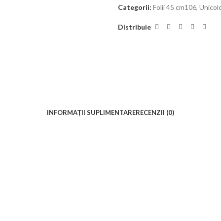
Categorii:
Folii 45 cm106
,
Unicol
Distribuie
INFORMAȚII SUPLIMENTARE
RECENZII (0)