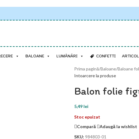
RECERE
BALOANE
LUMÂNĂRI
CONFETTI
ARTICOL
Prima pagină
/
Baloane
/
Baloane fol
Intoarcere la produse
Balon folie fi
5,49
lei
Stoc epuizat
Compară
Adaugă la wishlist
SKU:
984803-01