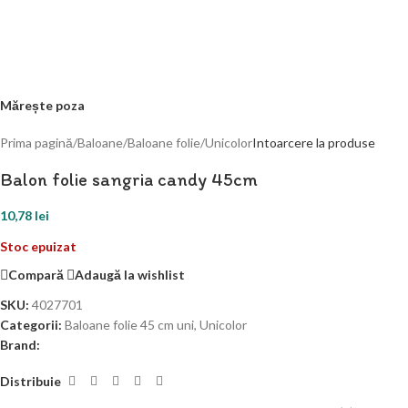
Mărește poza
Prima pagină
/
Baloane
/
Baloane folie
/
Unicolor
Intoarcere la produse
Balon folie sangria candy 45cm
10,78
lei
Stoc epuizat
Compară
Adaugă la wishlist
SKU:
4027701
Categorii:
Baloane folie 45 cm uni
,
Unicolor
Brand:
Distribuie