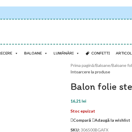
RECERE
BALOANE
LUMÂNĂRI
CONFETTI
ARTICOL
Prima pagină
/
Baloane
/
Baloane fol
Intoarcere la produse
Balon folie st
16,21
lei
Stoc epuizat
Compară
Adaugă la wishlist
SKU:
306500BGAFX