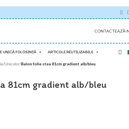
CONTACTEAZĂ-
E UNICĂ FOLOSINȚĂ
ARTICOLE REUTILIZABILE
ie
/
Unicolor
/
Balon folie stea 81cm gradient alb/bleu
ea 81cm gradient alb/bleu