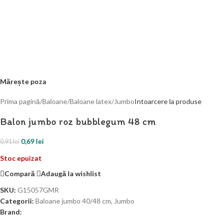
Mărește poza
Prima pagină
/
Baloane
/
Baloane latex
/
Jumbo
Intoarcere la produse
Balon jumbo roz bubblegum 48 cm
0,69
lei
0,91
lei
Stoc epuizat
Compară
Adaugă la wishlist
SKU:
G15057GMR
Categorii:
Baloane jumbo 40/48 cm
,
Jumbo
Brand: