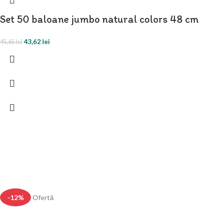
Set 50 baloane jumbo natural colors 48 cm
43,62
lei
45,65
lei
-12%
Ofertă