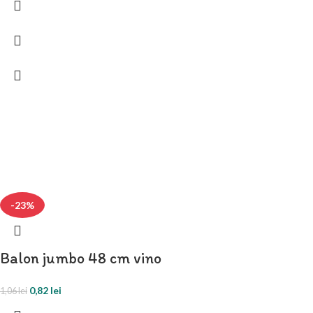
-23%
Balon jumbo 48 cm vino
0,82
lei
1,06
lei