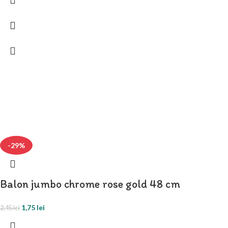
-29%
Balon jumbo chrome rose gold 48 cm
1,75
lei
2,45
lei