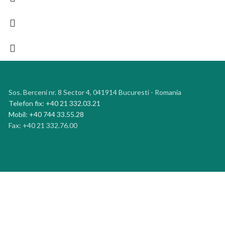
Sos. Berceni nr. 8 Sector 4, 041914 Bucuresti - Romania
Telefon fix: +40 21 332.03.21
Mobil: +40 744 33.55.28
Fax: +40 21 332.76.00
Meniu
Endless – articole de petrecere si baloane la cel mai bun pret. Livrare