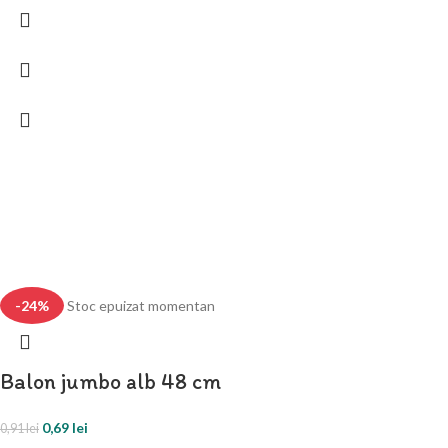
-24%
Stoc epuizat momentan
Balon jumbo alb 48 cm
0,69
lei
0,91
lei