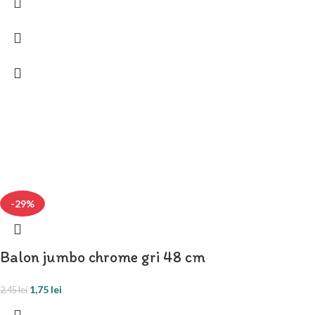
-29%
Balon jumbo chrome gri 48 cm
1,75
lei
2,45
lei