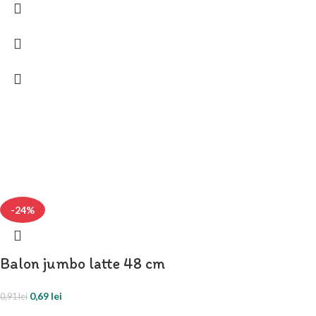
-24%
Balon jumbo latte 48 cm
0,69
lei
0,91
lei