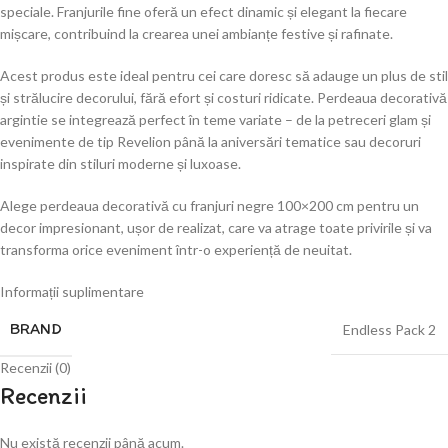
speciale. Franjurile fine oferă un efect dinamic și elegant la fiecare
mișcare, contribuind la crearea unei ambianțe festive și rafinate.
Acest produs este ideal pentru cei care doresc să adauge un plus de stil
și strălucire decorului, fără efort și costuri ridicate. Perdeaua decorativă
argintie se integrează perfect în teme variate – de la petreceri glam și
evenimente de tip
Revelion
până la aniversări tematice sau decoruri
inspirate din stiluri moderne și luxoase.
Alege perdeaua decorativă cu franjuri negre 100×200 cm pentru un
decor impresionant, ușor de realizat, care va atrage toate privirile și va
transforma orice eveniment într-o experiență de neuitat.
Informații suplimentare
BRAND
Endless Pack 2
Recenzii (0)
Recenzii
Nu există recenzii până acum.