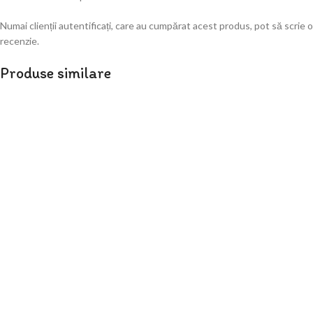
Numai clienții autentificați, care au cumpărat acest produs, pot să scrie o
recenzie.
Produse similare
Set baloane mini folie litere Happy Birthday
Color
29,07
lei