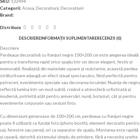
SKU:
132494
Categorii:
Acasa
,
Decoratiuni
,
Decoratiuni
Brand:
Distribuie
DESCRIERE
INFORMAȚII SUPLIMENTARE
RECENZII (0)
Descriere
Perdeaua decorativă cu franjuri negre 100×200 cm este alegerea ideală
pentru a transforma rapid orice spațiu într-un decor elegant, festiv și
memorabil. Realizată din materiale ușoare și rezistente, această perdea
strălucitoare adaugă un efect vizual spectaculos, fiind perfectă pentru
petreceri, evenimente speciale sau decorarea locuinței. Nuanța de negru
reflectă lumina într-un mod subtil, creând o atmosferă sofisticată și
modernă, potrivită atât pentru aniversări, nunți, botezuri, cât și pentru
evenimente corporate sau sesiuni foto.
Cu dimensiuni generoase de 100×200 cm, perdeaua cu franjuri negre
poate fi utilizată ca fundal foto (photo booth), element decorativ pentru
uși, ferestre sau pereți, ori ca separator de spațiu. Montarea este rapidă
și ușoară, datorită sistemului simplu de prindere, fără a necesita unelte