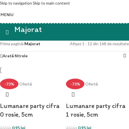
Skip to navigation
Skip to main content
MENIU
Majorat
Prima pagină
/
Majorat
Afișez 1 - 12 din 168 de rezultate
Arată filtrele
-73%
Ofertă
-73%
Ofertă
Lumanare party cifra
Lumanare party cifra
0 rosie, 5cm
1 rosie, 5cm
0,95
lei
0,95
lei
3,51
lei
3,51
lei