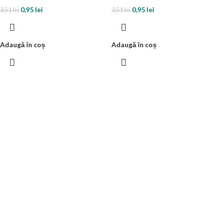
0,95
lei
0,95
lei
3,51
lei
3,51
lei
Adaugă în coș
Adaugă în coș
Lumanare party cifra
Lumanare party cifra
0 rosie, 8cm
1 rosie, 8cm