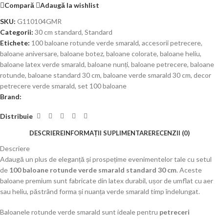
Compară
Adaugă la wishlist
SKU:
G110104GMR
Categorii:
30 cm standard
,
Standard
Etichete:
100 baloane rotunde verde smarald
,
accesorii petrecere
,
baloane aniversare
,
baloane botez
,
baloane colorate
,
baloane heliu
,
baloane latex verde smarald
,
baloane nunți
,
baloane petrecere
,
baloane
rotunde
,
baloane standard 30 cm
,
baloane verde smarald 30 cm
,
decor
petrecere verde smarald
,
set 100 baloane
Brand:
Distribuie
DESCRIERE
INFORMAȚII SUPLIMENTARE
RECENZII (0)
Descriere
Adaugă un plus de eleganță și prospețime evenimentelor tale cu setul
de
100 baloane rotunde verde smarald standard 30 cm
. Aceste
baloane premium sunt fabricate din latex durabil, ușor de umflat cu aer
sau heliu, păstrând forma și nuanța verde smarald timp îndelungat.
Baloanele rotunde verde smarald sunt ideale pentru
petreceri