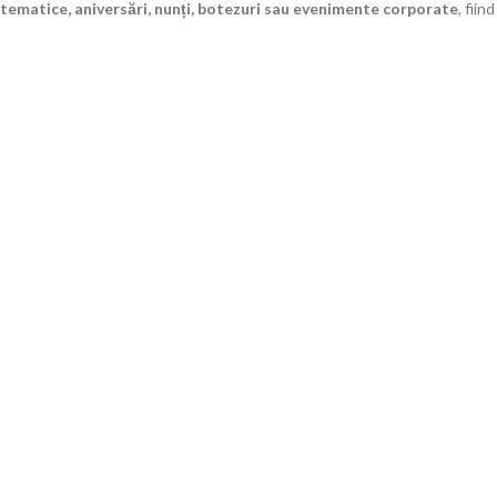
tematice, aniversări, nunți, botezuri sau evenimente corporate
, fiind
perfecte pentru crearea de arcade, aranjamente elegante sau
decorațiuni spectaculoase. Setul de 100 de bucăți oferă suficient
material pentru decoruri spectaculoase și economice.
Avantaje principale:
Set de
100 baloane verde smarald
Diametru:
30 cm
Latex premium, durabil și elastic
Pot fi umflate cu aer sau heliu
Ideal pentru
petreceri, botezuri, aniversări, nunți și decoruri
tematice
Culoare verde smarald vibrantă, ideală pentru combinații elegante și
moderne