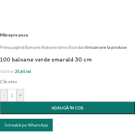
Mărește poza
Prima pagină
/
Baloane
/
Baloane latex
/
Standard
Intoarcere la produse
100 baloane verde smarald 30 cm
25,65
lei
33,81
lei
În stoc
-
+
ADAUGĂ ÎN COȘ
Întreabă pe WhatsApp