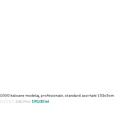
1000 baloane modelaj, profesionale, standard asortate 152x5cm
190,00
lei
228,79
lei