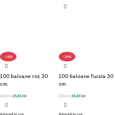
-24%
-24%
100 baloane roz 30
100 baloane fucsia 30
cm
cm
25,65
lei
25,65
lei
33,81
lei
33,81
lei
Adaugă în coș
Adaugă în coș