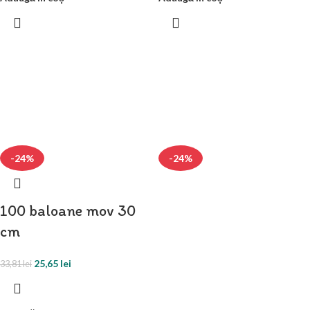
-24%
-24%
100 baloane mov 30
cm
25,65
lei
33,81
lei