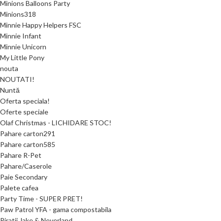
Minions Balloons Party
Minions318
Minnie Happy Helpers FSC
Minnie Infant
Minnie Unicorn
My Little Pony
nouta
NOUTATI!
Nuntă
Oferta speciala!
Oferte speciale
Olaf Christmas - LICHIDARE STOC!
Pahare carton291
Pahare carton585
Pahare R-Pet
Pahare/Caserole
Paie Secondary
Palete cafea
Party Time - SUPER PRET!
Paw Patrol YFA - gama compostabila
Piratii Jake & Neverland