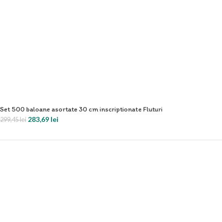
Set 500 baloane asortate 30 cm inscriptionate Fluturi
283,69
lei
299,45
lei
Sos. Berceni nr. 8 Sector 4, 041914 Bucuresti - Romania
Telefon fix: +40 21 332.03.21
Mobil: +40 744 33.55.28
Fax: +40 21 332.76.00