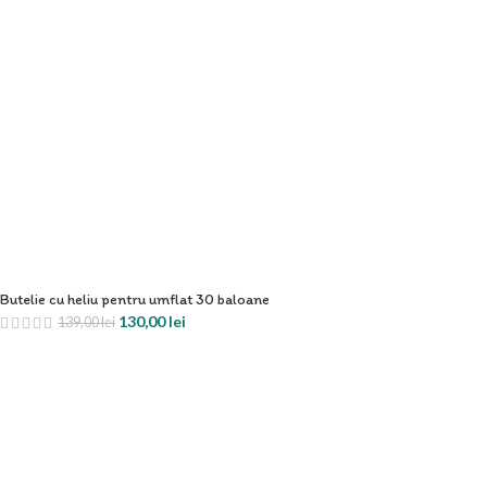
Butelie cu heliu pentru umflat 30 baloane
130,00
lei
139,00
lei