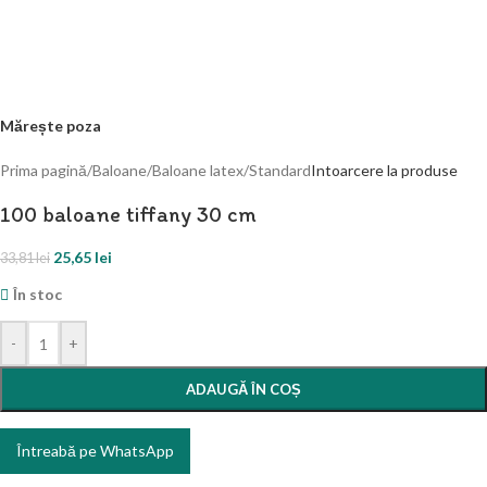
Mărește poza
Prima pagină
/
Baloane
/
Baloane latex
/
Standard
Intoarcere la produse
100 baloane tiffany 30 cm
25,65
lei
33,81
lei
În stoc
-
+
ADAUGĂ ÎN COȘ
Întreabă pe WhatsApp