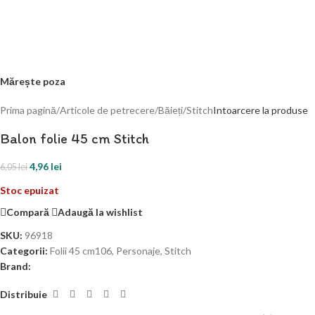
Mărește poza
Prima pagină
/
Articole de petrecere
/
Băieți
/
Stitch
Intoarcere la produse
Balon folie 45 cm Stitch
4,96
lei
6,05
lei
Stoc epuizat
Compară
Adaugă la wishlist
SKU:
96918
Categorii:
Folii 45 cm106
,
Personaje
,
Stitch
Brand:
Distribuie