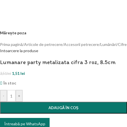
Mărește poza
Prima pagină
/
Articole de petrecere
/
Accesorii petrecere
/
Lumânări
/
Cifre
Intoarcere la produse
Lumanare party metalizata cifra 3 roz, 8.5cm
1,51
lei
3,51
lei
În stoc
-
+
ADAUGĂ ÎN COȘ
Întreabă pe WhatsApp